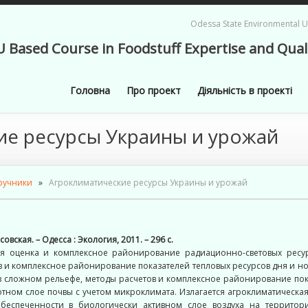
Odessa State Environmental Un
U Based Course in Foodstuff Expertise and Qual
Головна
Про проект
Діяльність в проекті
ие ресурсы Украины и урожай
ручники
»
Агроклиматические ресурсы Украины и урожай
вская. – Одесса : Экология, 2011. – 296 с.
кая оценка и комплексное районирование радиационно-световых ресу
в и комплексное районирование показателей тепловых ресурсов дня и но
в сложном рельефе, методы расчетов и комплексное районирование пок
хотном слое почвы с учетом микроклимата. Излагается агроклиматическ
ообеспеченности в биологически активном слое воздуха на территор