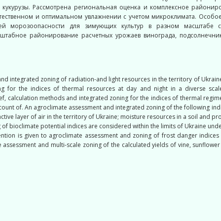
 кукурузы. Рассмотрена региональная оценка и комплексное районир
стественном и оптимальном увлажнении с учетом микроклимата. Особо
ей морозоопасности для зимующих культур в разном масштабе с 
штабное районирование расчетных урожаев винограда, подсолнечник
 integrated zoning of radiation-and light resources in the territory of Ukraine
ng for the indices of thermal resources at day and night in a diverse sca
ef, calculation methods and integrated zoning for the indices of thermal regim
account of. An agroclimate assessment and integrated zoning of the following in
ctive layer of air in the territory of Ukraine; moisture resources in a soil and p
of bioclimate potential indices are considered within the limits of Ukraine und
ention is given to agroclimate assessment and zoning of frost danger indices i
 assessment and multi-scale zoning of the calculated yields of vine, sunflower