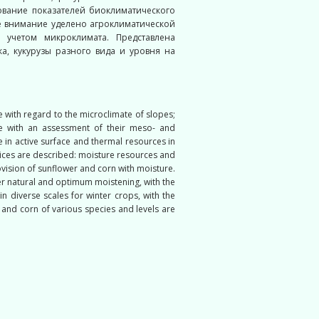
ование показателей биоклиматического
е внимание уделено агроклиматической
учетом микроклимата. Представлена
а, кукурузы разного вида и уровня на
 with regard to the microclimate of slopes;
le with an assessment of their meso- and
e in active surface and thermal resources in
dices are described: moisture resources and
rovision of sunflower and corn with moisture.
er natural and optimum moistening, with the
n diverse scales for winter crops, with the
 and corn of various species and levels are