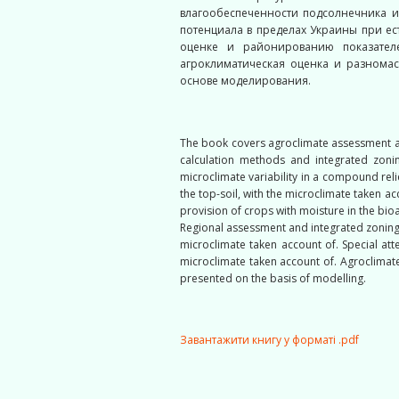
влагообеспеченности подсолнечника и
потенциала в пределах Украины при е
оценке и районированию показател
агроклиматическая оценка и разномас
основе моделирования.
The book covers agroclimate assessment and
calculation methods and integrated zoni
microclimate variability in a compound reli
the top-soil, with the microclimate taken 
provision of crops with moisture in the bioa
Regional assessment and integrated zoning 
microclimate taken account of. Special att
microclimate taken account of. Agroclimate
presented on the basis of modelling.
Завантажити книгу у форматі .pdf