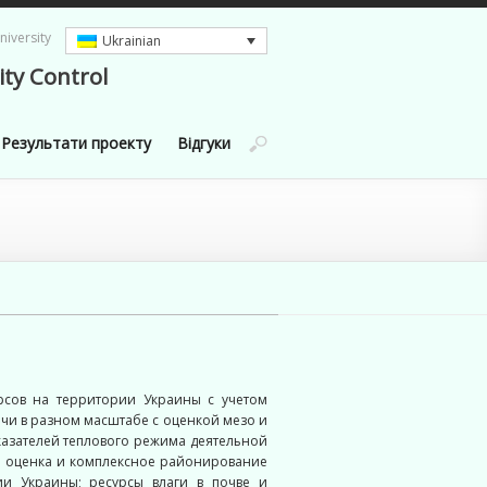
iversity
Ukrainian
ity Control
Результати проекту
Відгуки
рсов на территории Украины с учетом
чи в разном масштабе с оценкой мезо и
азателей теплового режима деятельной
ая оценка и комплексное районирование
ии Украины; ресурсы влаги в почве и