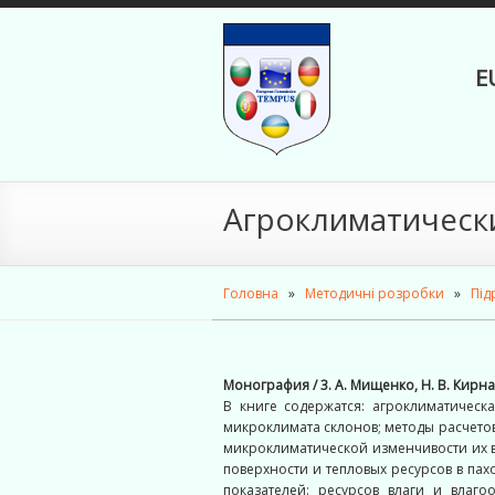
E
Агроклиматическ
Головна
»
Методичні розробки
»
Під
Монография / 3. А. Мищенко, Н. В. Кирнасо
В книге содержатся: агроклиматичес
микроклимата склонов; методы расчето
микроклиматической изменчивости их 
поверхности и тепловых ресурсов в па
показателей: ресурсов влаги и влаг